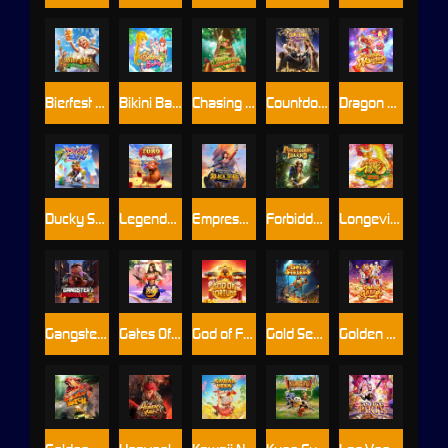
Bierfest Delight
Bikini Babes
Chasing Leprechaun Coins
Countdown to Fortune
Dragon Wonder
Ducky Spin
Legendary El Toro
Empress of the Black Seas
Forbidden Island
Longevity dragon(Fulong)
Gangster's Paradise
Gates Of Kunlun
God of Fortune
Gold Seekers
Golden Gallop