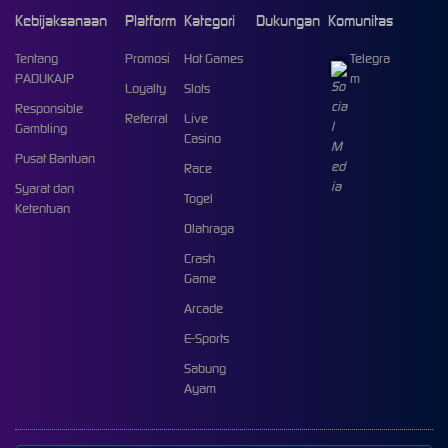
Kebijaksanaan
Platform
Kategori
Dukungan
Komunitas
Tentang
Promosi
Hot Games
Telegra
PADUKAJP
m
Loyalty
Slots
Responsible
Referral
Live
Gambling
Casino
Pusat Bantuan
Race
Syarat dan
Togel
Ketentuan
Olahraga
Crash
Game
Arcade
E-Sports
Sabung
Ayam