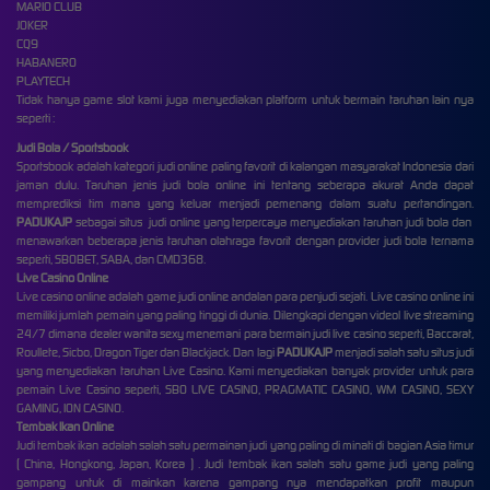
MARIO CLUB
JOKER
CQ9
HABANERO
PLAYTECH
Tidak hanya game slot kami juga menyediakan platform untuk bermain taruhan lain nya
seperti :
Judi Bola / Sportsbook
Sportsbook adalah kategori judi online paling favorit di kalangan masyarakat Indonesia dari
jaman dulu. Taruhan jenis judi bola online ini tentang seberapa akurat Anda dapat
memprediksi tim mana yang keluar menjadi pemenang dalam suatu pertandingan.
PADUKAJP
sebagai situs judi online yang terpercaya menyediakan taruhan judi bola dan
menawarkan beberapa jenis taruhan olahraga favorit dengan provider judi bola ternama
seperti, SBOBET, SABA, dan CMD368.
Live Casino Online
Live casino online adalah game judi online andalan para penjudi sejati. Live casino online ini
memiliki jumlah pemain yang paling tinggi di dunia. Dilengkapi dengan videol live streaming
24/7 dimana dealer wanita sexy menemani para bermain judi live casino seperti, Baccarat,
Roullete, Sicbo, Dragon Tiger dan Blackjack. Dan lagi
PADUKAJP
menjadi salah satu situs judi
yang menyediakan taruhan Live Casino. Kami menyediakan banyak provider untuk para
pemain Live Casino seperti, SBO LIVE CASINO, PRAGMATIC CASINO, WM CASINO, SEXY
GAMING, ION CASINO.
Tembak Ikan Online
Judi tembak ikan adalah salah satu permainan judi yang paling di minati di bagian Asia timur
( China, Hongkong, Japan, Korea ) . Judi tembak ikan salah satu game judi yang paling
gampang untuk di mainkan karena gampang nya mendapatkan profit maupun