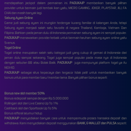
mendapatkan jackpot dalam permainan ini.
PADUKAJP
memberikan banyak pilihan
provider untuk bermain judi tembak ikan yaitu, MICRO GAMING, JOKER, PLAYSTAR, JILI, FA
CHAI dan masih banyak lagi.
Sabung Ayam Online
Game judi sabung ayam ini mungkin terdengar kurang familiar di kalangan Anda, tetapi
Sabung ayam menjadi salah satu favorite di negara Thailand, Kamboja, Vietnam Dan
Filipina. Bahkan pada jaman dulu di Indonesia permainan sabung ayam ini sempat populer.
PADUKAJP
menawarkan provider terbaik untuk bermain taruhan sabung ayam online yaitu
Svenus.
Togel Online
Togel online merupakan salah satu kategori judi yang cukup di gemari di Indonesia dari
jaman dulu sampai sekarang. Togel juga sempat populer pada masa nya di Indonesia
dengan sebutan BB atau Bolak Balik.
PADUKAJP
juga mempunyai platform togel ya itu
NEX4D.
PADUKAJP
sebagai situs terpecaya dan tergacor tidak pelit untuk memberikan banyak
bonus untuk para member baru/member lama. Banyak pilihan bonus seperti:
Bonus new slot member 50%
Bonus redeposit sampai dengan Rp.5.000.000
Rollingan slot dan Live Casino Up To 1%
Cashback slot dan Sportbook Up To 5%
Bonus refferal seumur hidup
PADUKAJP
menyediakan banyak cara untuk mempermuda proses transaksi deposit dan
withdrawa. Kami menyediakan deposit menggunakan
BANK, E-WALLET dan PULSA
seperti: