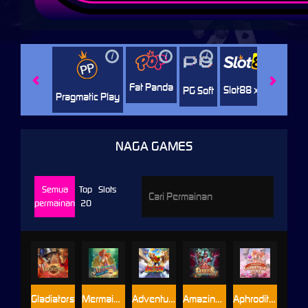
i
i
i
i
i
Facha
Fat Panda
Slot88 x PP
PG Soft
Pragmatic Play
NAGA GAMES
Semua
Top
Slots
permainan
20
Gladiators
Mermaid's Treasure
Adventures Of Caramelo
Amazing Circus
Aphrodite - Goddess of Love