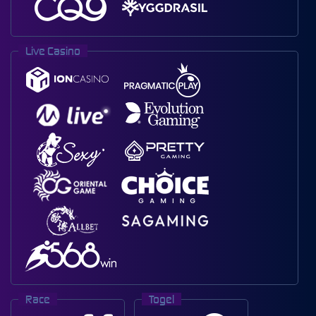
Live Casino
Race
Togel