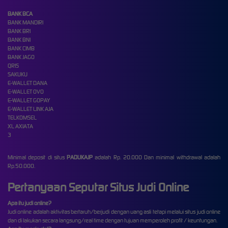
BANK BCA
BANK MANDIRI
BANK BRI
BANK BNI
BANK CIMB
BANK JAGO
QRIS
SAKUKU
E-WALLET DANA
E-WALLET OVO
E-WALLET GOPAY
E-WALLET LINK AJA
TELKOMSEL
XL AXIATA
3
Minimal deposit di situs
PADUKAJP
adalah Rp. 20.000 Dan minimal withdrawal adalah
Rp.50.000.
Pertanyaan Seputar Situs Judi Online
Apa itu judi online?
Judi online adalah aktivitas bertaruh/berjudi dengan uang asli tetapi melalui situs judi online
dan di lakukan secara langsung/real time dengan tujuan memperoleh profit / keuntungan.