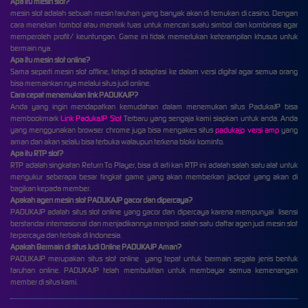
Apa itu mesin slot?
mesin slot adalah sebuah mesin taruhan yang banyak akan di temukan di casino. Dengan
cara menekan tombol atau menarik tuas untuk mencari suatu simbol dan kombinasi agar
memperoleh profit/ keuntungan. Game ini tidak memerlukan keterampilan khusus untuk
bermain nya.
Apa itu mesin slot online?
Sama seperti mesin slot offline, tetapi di adaptasi ke dalam versi digital agar semua orang
bisa memainkan nya melalui situs judi online.
Cara cepat menemukan link PADUKAJP?
Anda yang ingin mendapatkan kemudahan dalam menemukan situs PadukaJP bisa
membookmark
Link PadukaJP Slot
Terbaru yang sengaja kami siapkan untuk anda. Anda
yang menggunakan browser chrome juga bisa mengakes situs
padukajp versi amp
yang
aman dan akan selalu bisa terbuka walaupun terkena blokir kominfo.
Apa itu RTP slot?
RTP adalah singkatan Return To Player, bisa di arti kan RTP ini adalah salah satu alat untuk
mengukur seberapa besar tingkat game yang akan memberkan jackpot yang akan di
bagikan kepada member.
Apakah agen mesin slot PADUKAJP gacor dan dipercaya?
PADUKAJP adalah situs slot online yang gacor dan dipercaya karena mempunyai lisensi
berstandar internasional dan menjadikannya menjadi salah satu daftar agen judi mesin slot
terpercaya dan terbaik di Indonesia
.
Apakah Bermain di situs Judi Online PADUKAJP Aman?
PADUKAJP merupakan situs slot online yang tepat untuk bermain segala jenis bentuk
taruhan online. PADUKAJP telah membuktian untuk membayar semua kemenangan
member di situs kami.