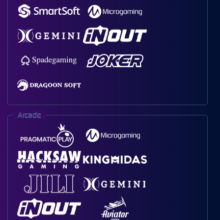
Arcade