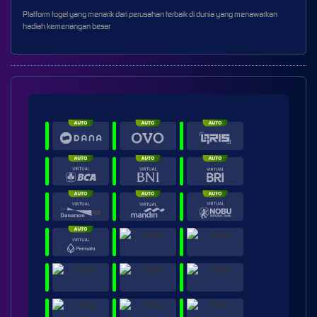
Platform togel yang menarik dari perusahan terbaik di dunia yang menawarkan
hadiah kemenangan besar