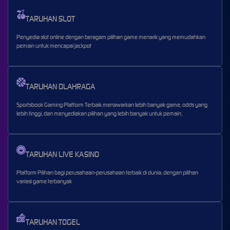
TARUHAN SLOT
Penyedia slot online dengan beragam pilihan game menarik yang memudahkan
pemain untuk mencapai jackpot
TARUHAN OLAHRAGA
Sportsbook Gaming Platform Terbaik menawarkan lebih banyak game, odds yang
lebih tinggi, dan menyediakan pilihan yang lebih banyak untuk pemain.
TARUHAN LIVE KASINO
Platform Pilihan bagi perusahaan-perusahaan terbaik di dunia, dengan pilihan
variasi game terbanyak
TARUHAN TOGEL