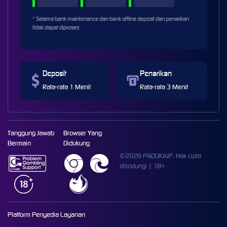
* Selama bank maintenance dan bank offline deposit dan penarikan
tidak dapat diproses
Deposit
Penarikan
Rata-rata 1 Menit
Rata-rata 3 Menit
Tanggung Jawab
Browser Yang
Bermain
Didukung
©2026 PADUKAJP. Hak cipta
dilindungi | 18+
Platform Penyedia Layanan