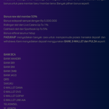
bonus untuk para member baru/member lama. Banyak pilihan bonus seperti:
Bonus new slot member 50%
Bonus redeposit sampai dengan Rp.5.000.000
Rollingan slot dan Live Casino Up To 1%
Cashback slot dan Sportbook Up To 5%
Bonus refferal seumur hidup
PADUKAJP
menyediakan banyak cara untuk mempermuda proses transaksi deposit dan
withdrawa. Kami menyediakan deposit menggunakan
BANK, E-WALLET dan PULSA
seperti:
BANK BCA
BANK MANDIRI
BANK BRI
BANK BNI
BANK CIMB
BANK JAGO
QRIS
SAKUKU
E-WALLET DANA
E-WALLET OVO
E-WALLET GOPAY
E-WALLET LINK AJA
TELKOMSEL
XL AXIATA