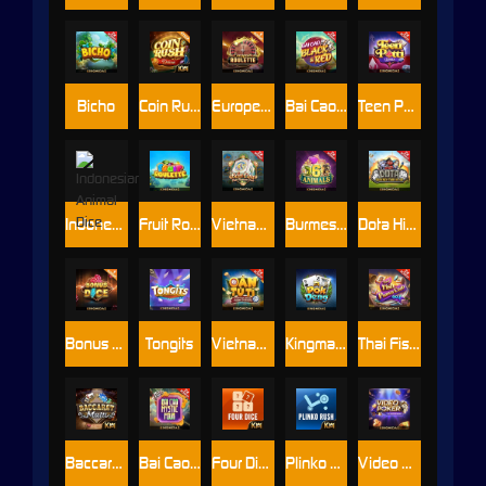
Bicho
Coin Rush Deluxe
European Roulette
Bai Cao Black & Red
Teen Patti Versus
Indonesian Animal Dice
Fruit Roulette
Vietnam Fish Prawn Crab
Burmese 6 Animals
Dota Hi-Lo
Bonus Dice
Tongits
Vietnam Rock Paper Scissors
Kingmaker Pok Deng
Thai Fish Prawn Crab GO!
Baccarat: Multi
Bai Cao Mystic Four
Four Dice
Plinko Rush
Video Poker