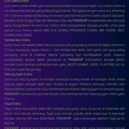
Live Casino Online
Live casino online adalah game judi online andalan para penjudi sejati. Live casino online ini
memiliki jumlah pemain yang paling tinggi di dunia. Dilengkapi dengan videol live streaming
24/7 dimana dealer wanita sexy menemani para bermain judi live casino seperti, Baccarat,
Roullete, Sicbo, Dragon Tiger dan Blackjack. Dan lagi
PADUKAJP
menjadi salah satu situs judi
yang menyediakan taruhan Live Casino. Kami menyediakan banyak provider untuk para
pemain Live Casino seperti, SBO LIVE CASINO, PRAGMATIC CASINO, WM CASINO, SEXY
GAMING, ION CASINO.
Tembak Ikan Online
Judi tembak ikan adalah salah satu permainan judi yang paling di minati di bagian Asia timur
( China, Hongkong, Japan, Korea ) . Judi tembak ikan salah satu game judi yang paling
gampang untuk di mainkan karena gampang nya mendapatkan profit maupun
mendapatkan jackpot dalam permainan ini.
PADUKAJP
memberikan banyak pilihan
provider untuk bermain judi tembak ikan yaitu, MICRO GAMING, JOKER, PLAYSTAR, JILI, FA
CHAI dan masih banyak lagi.
Sabung Ayam Online
Game judi sabung ayam ini mungkin terdengar kurang familiar di kalangan Anda, tetapi
Sabung ayam menjadi salah satu favorite di negara Thailand, Kamboja, Vietnam Dan
Filipina. Bahkan pada jaman dulu di Indonesia permainan sabung ayam ini sempat populer.
PADUKAJP
menawarkan provider terbaik untuk bermain taruhan sabung ayam online yaitu
Svenus.
Togel Online
Togel online merupakan salah satu kategori judi yang cukup di gemari di Indonesia dari
jaman dulu sampai sekarang. Togel juga sempat populer pada masa nya di Indonesia
dengan sebutan BB atau Bolak Balik.
PADUKAJP
juga mempunyai platform togel ya itu
NEX4D.
PADUKAJP
sebagai situs terpecaya dan tergacor tidak pelit untuk memberikan banyak