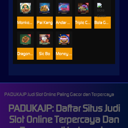
Monkey King Roulette
Pai Kang
Andar Bahar
Triple Chance
Bola Golek
Dragon Tiger 2
Sic Bo
Money Wheel Deluxe
PADUKAJP Judi Slot Online Paling Gacor dan Terpercaya
PADUKAJP: Daftar Situs Judi
Slot Online Terpercaya Dan