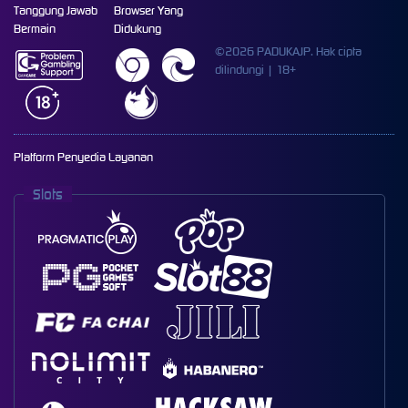
Tanggung Jawab
Browser Yang
Bermain
Didukung
©2026 PADUKAJP. Hak cipta
dilindungi | 18+
Platform Penyedia Layanan
Slots