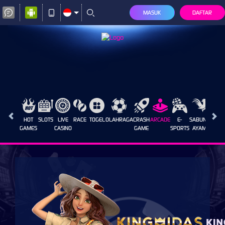
MASUK
DAFTAR
HOT
SLOTS
LIVE
RACE
TOGEL
OLAHRAGA
CRASH
ARCADE
E-
SABUNG
PROM
GAMES
CASINO
GAME
SPORTS
AYAM