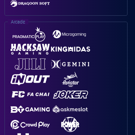
Arcade