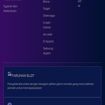
Race
Syarat dan
Togel
Ketentuan
Olahraga
Crash
Game
Arcade
E-Sports
Sabung
Ayam
TARUHAN SLOT
Penyedia slot online dengan beragam pilihan game menarik yang memudahkan
pemain untuk mencapai jackpot