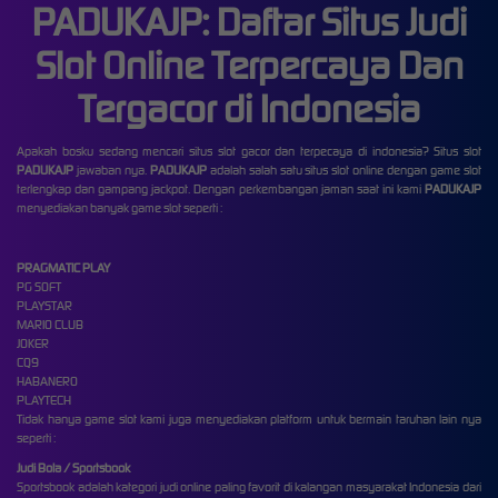
PADUKAJP: Daftar Situs Judi
Slot Online Terpercaya Dan
Tergacor di Indonesia
Apakah bosku sedang mencari situs slot gacor dan terpecaya di indonesia? Situs slot
PADUKAJP
jawaban nya.
PADUKAJP
adalah salah satu situs slot online dengan game slot
terlengkap dan gampang jackpot. Dengan perkembangan jaman saat ini kami
PADUKAJP
menyediakan banyak game slot seperti :
PRAGMATIC PLAY
PG SOFT
PLAYSTAR
MARIO CLUB
JOKER
CQ9
HABANERO
PLAYTECH
Tidak hanya game slot kami juga menyediakan platform untuk bermain taruhan lain nya
seperti :
Judi Bola / Sportsbook
Sportsbook adalah kategori judi online paling favorit di kalangan masyarakat Indonesia dari