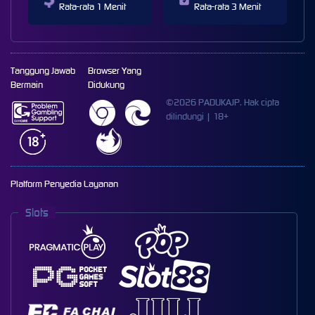
Rata-rata 1 Menit
Rata-rata 3 Menit
Tanggung Jawab
Browser Yang
Bermain
Didukung
©2026 PADUKAJP. Hak cipta
dilindungi | 18+
Platform Penyedia Layanan
Slots