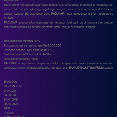
Togel Online
Togel online merupakan salah satu kategori judi yang cukup di gemari di Indonesia dari
jaman dulu sampai sekarang. Togel juga sempat populer pada masa nya di Indonesia
dengan sebutan BB atau Bolak Balik.
PADUKAJP
juga mempunyai platform togel ya itu
NEX4D.
PADUKAJP
sebagai situs terpecaya dan tergacor tidak pelit untuk memberikan banyak
bonus untuk para member baru/member lama. Banyak pilihan bonus seperti:
Bonus new slot member 50%
Bonus redeposit sampai dengan Rp.5.000.000
Rollingan slot dan Live Casino Up To 1%
Cashback slot dan Sportbook Up To 5%
Bonus refferal seumur hidup
PADUKAJP
menyediakan banyak cara untuk mempermuda proses transaksi deposit dan
withdrawa. Kami menyediakan deposit menggunakan
BANK, E-WALLET dan PULSA
seperti:
BANK BCA
BANK MANDIRI
BANK BRI
BANK BNI
BANK CIMB
BANK JAGO
QRIS
SAKUKU