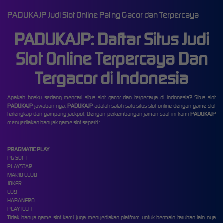
PADUKAJP Judi Slot Online Paling Gacor dan Terpercaya
PADUKAJP: Daftar Situs Judi
Slot Online Terpercaya Dan
Tergacor di Indonesia
Apakah bosku sedang mencari situs slot gacor dan terpecaya di indonesia? Situs slot
PADUKAJP
jawaban nya.
PADUKAJP
adalah salah satu situs slot online dengan game slot
terlengkap dan gampang jackpot. Dengan perkembangan jaman saat ini kami
PADUKAJP
menyediakan banyak game slot seperti :
PRAGMATIC PLAY
PG SOFT
PLAYSTAR
MARIO CLUB
JOKER
CQ9
HABANERO
PLAYTECH
Tidak hanya game slot kami juga menyediakan platform untuk bermain taruhan lain nya