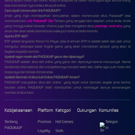
Sama seperti mesin slot offline, tetapi di adaptasi ke dalam versi digital agar semua orang
bisa memainkan nya melalui situs judi online.
Cara cepat menemukan link PADUKAJP?
Anda yang ingin mendapatkan kemudahan dalam menemukan situs PadukaJP bisa
membookmark
Link PadukaJP Slot
Terbaru yang sengaja kami siapkan untuk anda. Anda
yang menggunakan browser chrome juga bisa mengakes situs
padukajp versi amp
yang
aman dan akan selalu bisa terbuka walaupun terkena blokir kominfo.
Apa itu RTP slot?
RTP adalah singkatan Return To Player, bisa di arti kan RTP ini adalah salah satu alat untuk
mengukur seberapa besar tingkat game yang akan memberkan jackpot yang akan di
bagikan kepada member.
Apakah agen mesin slot PADUKAJP gacor dan dipercaya?
PADUKAJP adalah situs slot online yang gacor dan dipercaya karena mempunyai lisensi
berstandar internasional dan menjadikannya menjadi salah satu daftar agen judi mesin slot
terpercaya dan terbaik di Indonesia
.
Apakah Bermain di situs Judi Online PADUKAJP Aman?
PADUKAJP merupakan situs slot online yang tepat untuk bermain segala jenis bentuk
taruhan online. PADUKAJP telah membuktian untuk membayar semua kemenangan
member di situs kami.
Kebijaksanaan
Platform
Kategori
Dukungan
Komunitas
Tentang
Promosi
Hot Games
Telegra
PADUKAJP
m
Loyalty
Slots