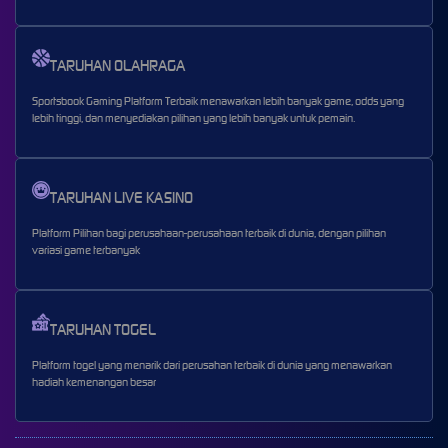
TARUHAN OLAHRAGA
Sportsbook Gaming Platform Terbaik menawarkan lebih banyak game, odds yang
lebih tinggi, dan menyediakan pilihan yang lebih banyak untuk pemain.
TARUHAN LIVE KASINO
Platform Pilihan bagi perusahaan-perusahaan terbaik di dunia, dengan pilihan
variasi game terbanyak
TARUHAN TOGEL
Platform togel yang menarik dari perusahan terbaik di dunia yang menawarkan
hadiah kemenangan besar