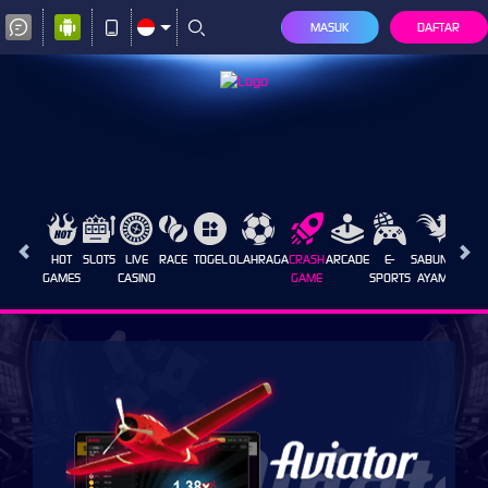
MASUK
DAFTAR
HOT
SLOTS
LIVE
RACE
TOGEL
OLAHRAGA
CRASH
ARCADE
E-
SABUNG
PROM
GAMES
CASINO
GAME
SPORTS
AYAM