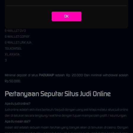
BANK CIMB
BANK JAGO
QRIS
OK
SAKUKU
E-WALLET DANA
E-WALLET OVO
E-WALLET GOPAY
E-WALLET LINK AJA
TELKOMSEL
XL AXIATA
3
Minimal deposit di situs
PADUKAJP
adalah Rp. 20.000 Dan minimal withdrawal adalah
Rp.50.000.
Pertanyaan Seputar Situs Judi Online
Apa itu judi online?
Judi online adalah aktivitas bertaruh/berjudi dengan uang asli tetapi melalui situs judi online
dan di lakukan secara langsung/real time dengan tujuan memperoleh profit / keuntungan.
Apa itu mesin slot?
mesin slot adalah sebuah mesin taruhan yang banyak akan di temukan di casino. Dengan