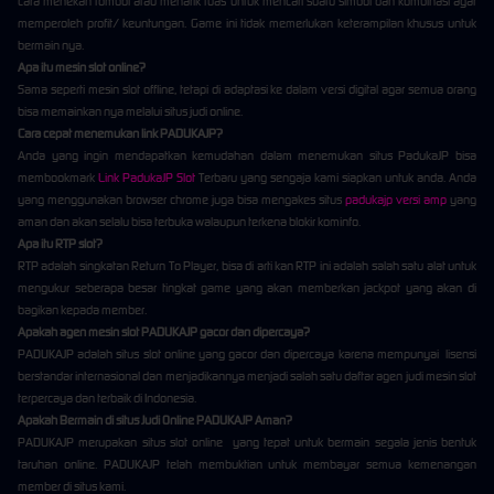
cara menekan tombol atau menarik tuas untuk mencari suatu simbol dan kombinasi agar
memperoleh profit/ keuntungan. Game ini tidak memerlukan keterampilan khusus untuk
bermain nya.
Apa itu mesin slot online?
Sama seperti mesin slot offline, tetapi di adaptasi ke dalam versi digital agar semua orang
bisa memainkan nya melalui situs judi online.
Cara cepat menemukan link PADUKAJP?
Anda yang ingin mendapatkan kemudahan dalam menemukan situs PadukaJP bisa
membookmark
Link PadukaJP Slot
Terbaru yang sengaja kami siapkan untuk anda. Anda
yang menggunakan browser chrome juga bisa mengakes situs
padukajp versi amp
yang
aman dan akan selalu bisa terbuka walaupun terkena blokir kominfo.
Apa itu RTP slot?
RTP adalah singkatan Return To Player, bisa di arti kan RTP ini adalah salah satu alat untuk
mengukur seberapa besar tingkat game yang akan memberkan jackpot yang akan di
bagikan kepada member.
Apakah agen mesin slot PADUKAJP gacor dan dipercaya?
PADUKAJP adalah situs slot online yang gacor dan dipercaya karena mempunyai lisensi
berstandar internasional dan menjadikannya menjadi salah satu daftar agen judi mesin slot
terpercaya dan terbaik di Indonesia
.
Apakah Bermain di situs Judi Online PADUKAJP Aman?
PADUKAJP merupakan situs slot online yang tepat untuk bermain segala jenis bentuk
taruhan online. PADUKAJP telah membuktian untuk membayar semua kemenangan
member di situs kami.