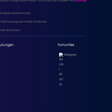
nda yang menggunakan browser chrome juga bisa mengakes situs
padukajp
n di bagikan kepada member.
slot terpercaya dan terbaik di Indonesia
.
er di situs kami.
ukungan
Komunitas
Telegram