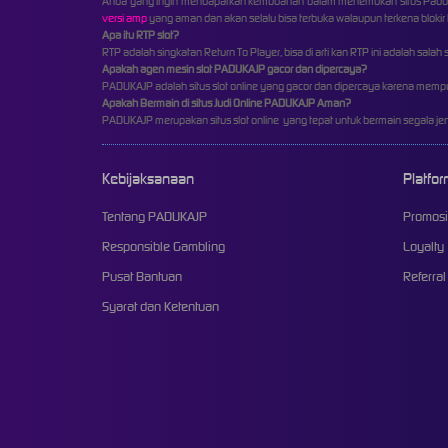
Anda yang ingin mendapatkan kemudahan dalam menemukan situs Pad
versi amp
yang aman dan akan selalu bisa terbuka walaupun terkena blokir 
Apa itu RTP slot?
RTP adalah singkatan Return To Player, bisa di arti kan RTP ini adalah s
Apakah agen mesin slot PADUKAJP gacor dan dipercaya?
PADUKAJP adalah situs slot online yang gacor dan dipercaya karena mempuny
Apakah Bermain di situs Judi Online PADUKAJP Aman?
PADUKAJP merupakan situs slot online yang tepat untuk bermain segala 
Kebijaksanaan
Platfor
Tentang PADUKAJP
Promosi
Responsible Gambling
Loyalty
Pusat Bantuan
Referral
Syarat dan Ketentuan