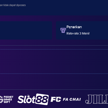
an tidak dapat diproses
Penarikan
Rata-rata 3 Menit