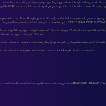
e casino online ini memiliki jumlah pemain yang paling tinggi di dunia. Dilengkapi dengan videol l
lagi
PADUKAJP
menjadi salah satu situs judi yang menyediakan taruhan Live Casino. Kami meny
i bagian Asia timur ( China, Hongkong, Japan, Korea ) . Judi tembak ikan salah satu game judi 
banyak pilihan provider untuk bermain judi tembak ikan yaitu, MICRO GAMING, JOKER, PLAYSTAR, J
 Anda, tetapi Sabung ayam menjadi salah satu favorite di negara Thailand, Kamboja, Vietnam Dan
ruhan sabung ayam online yaitu Svenus.
Indonesia dari jaman dulu sampai sekarang. Togel juga sempat populer pada masa nya di Indonesi
rikan banyak bonus untuk para member baru/member lama. Banyak pilihan bonus seperti:
 deposit dan withdrawa. Kami menyediakan deposit menggunakan
BANK, E-WALLET dan PULSA
s