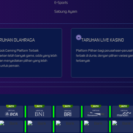
E-Sports
Sabung Ayam
RUHAN OLAHRAGA
TARUHAN LIVE KASINO
ook Gaming Platform Terbaik
Platform Pilihan bagi perusahaan-perusa
kan lebih banyak game, odds yang lebih
terbaik di dunia, dengan pilihan variasi g
 dan menyediakan pilihan yang lebih
terbanyak
untuk pemain.