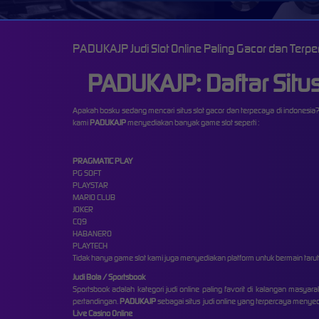
PADUKAJP Judi Slot Online Paling Gacor dan Terp
PADUKAJP: Daftar Situs
Apakah bosku sedang mencari situs slot gacor dan terpecaya di indonesia? 
kami
PADUKAJP
menyediakan banyak game slot seperti :
PRAGMATIC PLAY
PG SOFT
PLAYSTAR
MARIO CLUB
JOKER
CQ9
HABANERO
PLAYTECH
Tidak hanya game slot kami juga menyediakan platform untuk bermain taruha
Judi Bola / Sportsbook
Sportsbook adalah kategori judi online paling favorit di kalangan masya
pertandingan.
PADUKAJP
sebagai situs judi online yang terpercaya menye
Live Casino Online