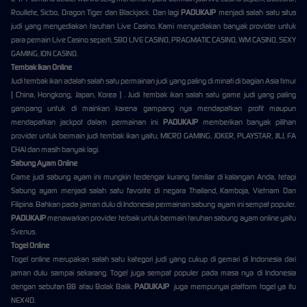
Roullete, Sicbo, Dragon Tiger dan Blackjack. Dan lagi
PADUKAJP
menjadi salah satu situs
judi yang menyediakan taruhan Live Casino. Kami menyediakan banyak provider untuk
para pemain Live Casino seperti, SBO LIVE CASINO, PRAGMATIC CASINO, WM CASINO, SEXY
GAMING, ION CASINO.
Tembak Ikan Online
Judi tembak ikan adalah salah satu permainan judi yang paling di minati di bagian Asia timur
( China, Hongkong, Japan, Korea ) . Judi tembak ikan salah satu game judi yang paling
gampang untuk di mainkan karena gampang nya mendapatkan profit maupun
mendapatkan jackpot dalam permainan ini.
PADUKAJP
memberikan banyak pilihan
provider untuk bermain judi tembak ikan yaitu, MICRO GAMING, JOKER, PLAYSTAR, JILI, FA
CHAI dan masih banyak lagi.
Sabung Ayam Online
Game judi sabung ayam ini mungkin terdengar kurang familiar di kalangan Anda, tetapi
Sabung ayam menjadi salah satu favorite di negara Thailand, Kamboja, Vietnam Dan
Filipina. Bahkan pada jaman dulu di Indonesia permainan sabung ayam ini sempat populer.
PADUKAJP
menawarkan provider terbaik untuk bermain taruhan sabung ayam online yaitu
Svenus.
Togel Online
Togel online merupakan salah satu kategori judi yang cukup di gemari di Indonesia dari
jaman dulu sampai sekarang. Togel juga sempat populer pada masa nya di Indonesia
dengan sebutan BB atau Bolak Balik.
PADUKAJP
juga mempunyai platform togel ya itu
NEX4D.