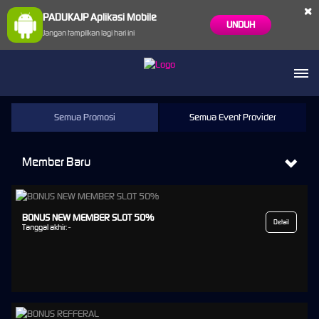
×
PADUKAJP Aplikasi Mobile
UNDUH
Jangan tampilkan lagi hari ini
Semua Promosi
Semua Event Provider
Member Baru
BONUS NEW MEMBER SLOT 50%
Detail
Tanggal akhir:
-