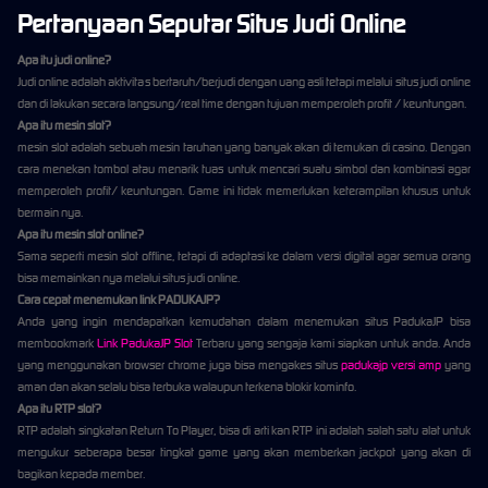
Pertanyaan Seputar Situs Judi Online
Apa itu judi online?
Judi online adalah aktivitas bertaruh/berjudi dengan uang asli tetapi melalui situs judi online
dan di lakukan secara langsung/real time dengan tujuan memperoleh profit / keuntungan.
Apa itu mesin slot?
mesin slot adalah sebuah mesin taruhan yang banyak akan di temukan di casino. Dengan
cara menekan tombol atau menarik tuas untuk mencari suatu simbol dan kombinasi agar
memperoleh profit/ keuntungan. Game ini tidak memerlukan keterampilan khusus untuk
bermain nya.
Apa itu mesin slot online?
Sama seperti mesin slot offline, tetapi di adaptasi ke dalam versi digital agar semua orang
bisa memainkan nya melalui situs judi online.
Cara cepat menemukan link PADUKAJP?
Anda yang ingin mendapatkan kemudahan dalam menemukan situs PadukaJP bisa
membookmark
Link PadukaJP Slot
Terbaru yang sengaja kami siapkan untuk anda. Anda
yang menggunakan browser chrome juga bisa mengakes situs
padukajp versi amp
yang
aman dan akan selalu bisa terbuka walaupun terkena blokir kominfo.
Apa itu RTP slot?
RTP adalah singkatan Return To Player, bisa di arti kan RTP ini adalah salah satu alat untuk
mengukur seberapa besar tingkat game yang akan memberkan jackpot yang akan di
bagikan kepada member.