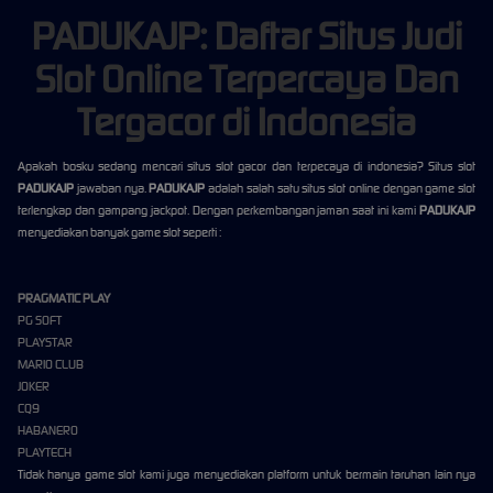
PADUKAJP: Daftar Situs Judi
Slot Online Terpercaya Dan
Tergacor di Indonesia
Apakah bosku sedang mencari situs slot gacor dan terpecaya di indonesia? Situs slot
PADUKAJP
jawaban nya.
PADUKAJP
adalah salah satu situs slot online dengan game slot
terlengkap dan gampang jackpot. Dengan perkembangan jaman saat ini kami
PADUKAJP
menyediakan banyak game slot seperti :
PRAGMATIC PLAY
PG SOFT
PLAYSTAR
MARIO CLUB
JOKER
CQ9
HABANERO
PLAYTECH
Tidak hanya game slot kami juga menyediakan platform untuk bermain taruhan lain nya