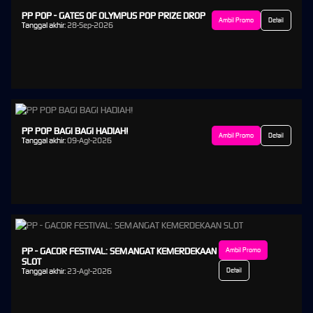
PP POP - GATES OF OLYMPUS POP PRIZE DROP
Ambil Promo
Detail
Tanggal akhir:
28-Sep-2026
PP POP BAGI BAGI HADIAH!
Ambil Promo
Detail
Tanggal akhir:
09-Agt-2026
PP - GACOR FESTIVAL: SEMANGAT KEMERDEKAAN
Ambil Promo
SLOT
Tanggal akhir:
23-Agt-2026
Detail