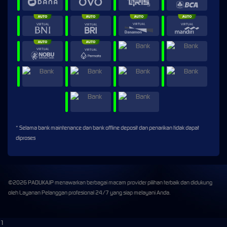
* Selama bank maintenance dan bank offline deposit dan penarikan tidak dapat
diproses
©2026 PADUKAJP menawarkan berbagai macam provider pilihan terbaik dan didukung
oleh Layanan Pelanggan profesional 24/7 yang siap melayani Anda.
1