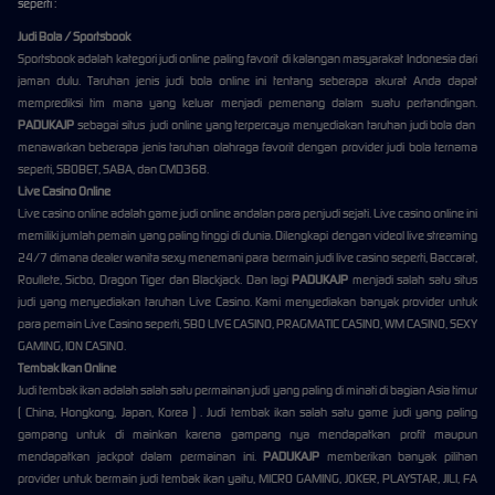
seperti :
Judi Bola / Sportsbook
Sportsbook adalah kategori judi online paling favorit di kalangan masyarakat Indonesia dari
jaman dulu. Taruhan jenis judi bola online ini tentang seberapa akurat Anda dapat
memprediksi tim mana yang keluar menjadi pemenang dalam suatu pertandingan.
PADUKAJP
sebagai situs judi online yang terpercaya menyediakan taruhan judi bola dan
menawarkan beberapa jenis taruhan olahraga favorit dengan provider judi bola ternama
seperti, SBOBET, SABA, dan CMD368.
Live Casino Online
Live casino online adalah game judi online andalan para penjudi sejati. Live casino online ini
memiliki jumlah pemain yang paling tinggi di dunia. Dilengkapi dengan videol live streaming
24/7 dimana dealer wanita sexy menemani para bermain judi live casino seperti, Baccarat,
Roullete, Sicbo, Dragon Tiger dan Blackjack. Dan lagi
PADUKAJP
menjadi salah satu situs
judi yang menyediakan taruhan Live Casino. Kami menyediakan banyak provider untuk
para pemain Live Casino seperti, SBO LIVE CASINO, PRAGMATIC CASINO, WM CASINO, SEXY
GAMING, ION CASINO.
Tembak Ikan Online
Judi tembak ikan adalah salah satu permainan judi yang paling di minati di bagian Asia timur
( China, Hongkong, Japan, Korea ) . Judi tembak ikan salah satu game judi yang paling
gampang untuk di mainkan karena gampang nya mendapatkan profit maupun
mendapatkan jackpot dalam permainan ini.
PADUKAJP
memberikan banyak pilihan
provider untuk bermain judi tembak ikan yaitu, MICRO GAMING, JOKER, PLAYSTAR, JILI, FA