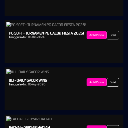
PG SOFT - TURNAMEN PG GACOR FIESTA 2026!
Ambil Promo
Detail
Tanggal akhir:
18-Okt-2026
JILI - DAILY GACOR WINS
Ambil Promo
Detail
Tanggal akhir:
18-Agt-2026
FACHAI - GEBYAR HADIAH